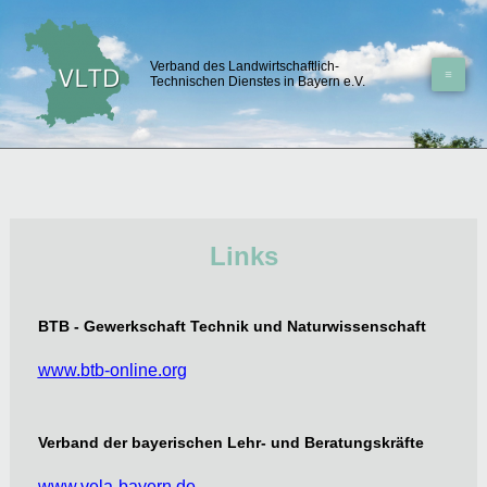
Zum
Inhalt
Verband des Landwirtschaftlich-
springen
Technischen Dienstes in Bayern e.V.
Links
BTB - Gewerkschaft Technik und Naturwissenschaft
www.btb-online.org
Verband der bayerischen Lehr- und Beratungskräfte
www.vela-bayern.de